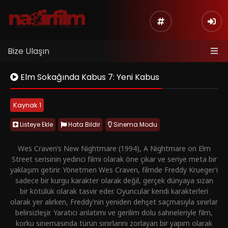
Bize Ulaşın
Elm Sokağında Kabus 7: Yeni Kabus
Kaynak 1
Listeye Ekle
Hata Bildir
Sinema Modu
Wes Craven’s New Nightmare (1994), A Nightmare on Elm
Street serisinin yedinci filmi olarak öne çıkar ve seriye meta bir
yaklaşım getirir. Yönetmen Wes Craven, filmde Freddy Krueger’ı
sadece bir kurgu karakter olarak değil, gerçek dünyaya sızan
bir kötülük olarak tasvir eder. Oyuncular kendi karakterleri
olarak yer alırken, Freddy’nin yeniden dehşet saçmasıyla sınırlar
belirsizleşir. Yaratıcı anlatımı ve gerilim dolu sahneleriyle film,
korku sinemasında türün sınırlarını zorlayan bir yapım olarak