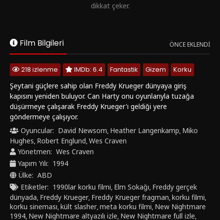
dikkat çeker.
Film Bilgileri
ÖNCE EKLENDI
218 izlenme
IMDb: 6.4
Fantastik
Gizem
Korku
Şeytani güçlere sahip olan Freddy Krueger dünyaya giriş
kapısını yeniden buluyor. Can Harty onu oyunlarıyla tuzağa
düşürmeye çalışarak Freddy Krueger'ı geldiği yere
göndermeye çalışıyor.
Oyuncular:
David Newsom
Heather Langenkamp
Miko
,
,
Hughes
Robert Englund
Wes Craven
,
,
Yönetmen:
Wes Craven
Yapım Yılı:
1994
Ülke:
ABD
Etiketler:
1990lar korku filmi
Elm Sokağı
Freddy gerçek
,
,
dünyada
Freddy Krueger
Freddy Krueger fragman
korku filmi
,
,
,
,
korku sineması
kült slasher
meta korku filmi
New Nightmare
,
,
,
1994
New Nightmare altyazılı izle
New Nightmare full izle
,
,
,