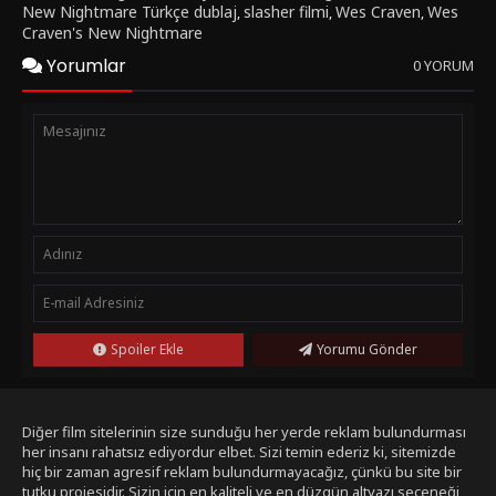
New Nightmare Türkçe dublaj
slasher filmi
Wes Craven
Wes
,
,
,
Craven's New Nightmare
Yorumlar
0 YORUM
Spoiler Ekle
Yorumu Gönder
Diğer film sitelerinin size sunduğu her yerde reklam bulundurması
her insanı rahatsız ediyordur elbet. Sizi temin ederiz ki, sitemizde
hiç bir zaman agresif reklam bulundurmayacağız, çünkü bu site bir
tutku projesidir. Sizin için en kaliteli ve en düzgün altyazı seçeneği