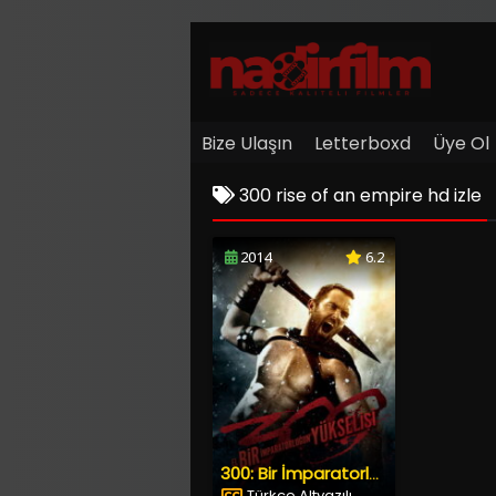
Bize Ulaşın
Letterboxd
Üye Ol
300 rise of an empire hd izle
2014
6.2
300: Bir İmparatorluğun Yükselişi
Türkçe Altyazılı