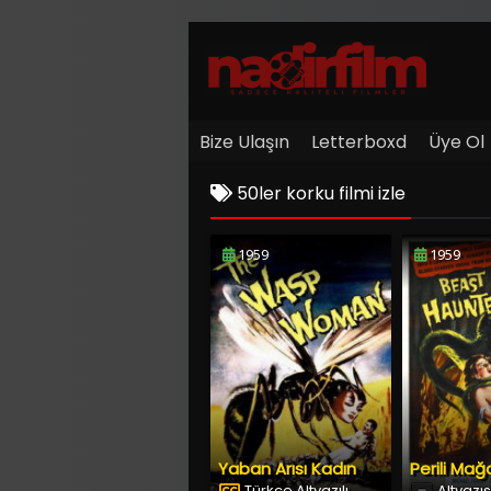
Bize Ulaşın
Letterboxd
Üye Ol
50ler korku filmi izle
1959
1959
Yaban Arısı Kadın
Türkçe Altyazılı
Altyazıs