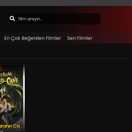
En Çok Beğenilen Filmler
Seri Filmler
Perili Mağaranın Canavarı
ız