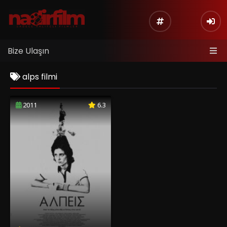
Bize Ulaşın
alps filmi
2011
6.3