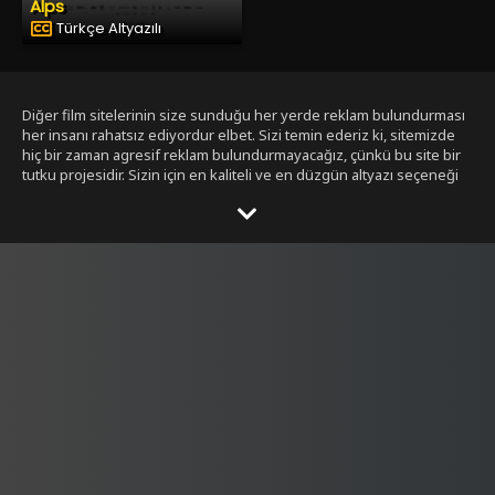
Alps
Türkçe Altyazılı
Diğer film sitelerinin size sunduğu her yerde reklam bulundurması
her insanı rahatsız ediyordur elbet. Sizi temin ederiz ki, sitemizde
hiç bir zaman agresif reklam bulundurmayacağız, çünkü bu site bir
tutku projesidir. Sizin için en kaliteli ve en düzgün altyazı seçeneği
ile bizim tarafımızdan seçilmiş filmleri size sunmak bizim işimiz.