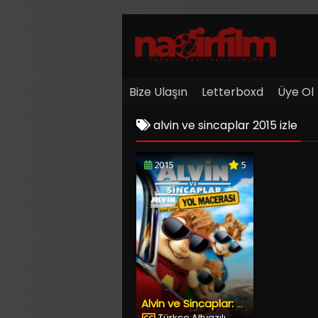
Bize Ulaşın
Letterboxd
Üye Ol
alvin ve sincaplar 2015 izle
2015
5
Alvin ve Sincaplar: Yol Macerası
Türkçe Altyazılı