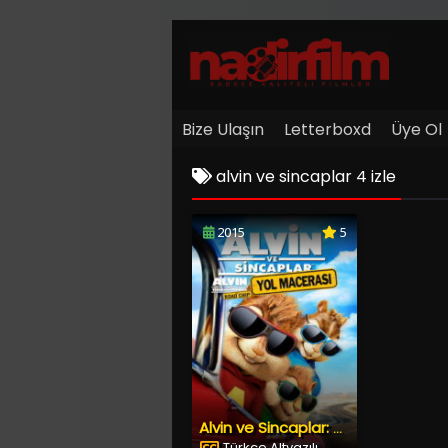
Bize Ulaşın
Letterboxd
Üye Ol
alvin ve sincaplar 4 izle
2015
5
Alvin ve Sincaplar: Yol Macerası
Türkçe Altyazılı