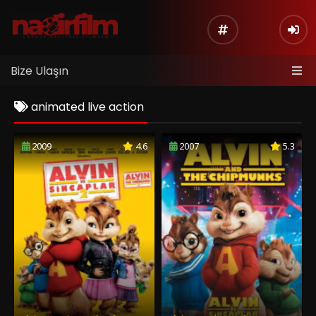
Bize Ulaşın
animated live action
2009
4.6
2007
5.3