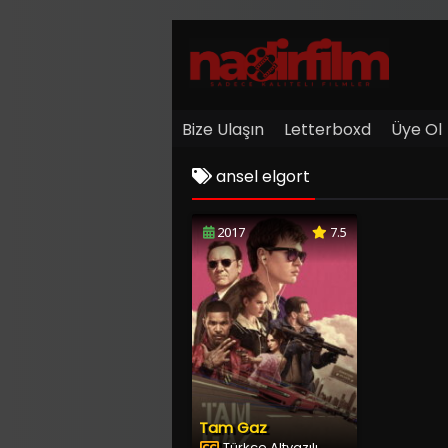
Bize Ulaşın
Letterboxd
Üye Ol
ansel elgort
2017
7.5
Tam Gaz
Türkçe Altyazılı