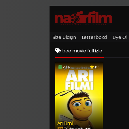
Bize Ulaşın
Letterboxd
Üye Ol
bee movie full izle
2007
6.1
Arı Filmi
Türkçe Altyazılı