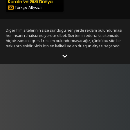
Koralin ve Gizli Dünya
Türkçe Altyazılı
Diğer film sitelerinin size sunduğu her yerde reklam bulundurması
her insanı rahatsız ediyordur elbet. Sizi temin ederiz ki, sitemizde
hiç bir zaman agresif reklam bulundurmayacağız, çünkü bu site bir
tutku projesidir. Sizin için en kaliteli ve en düzgün altyazı seçeneği
ile bizim tarafımızdan seçilmiş filmleri size sunmak bizim işimiz.