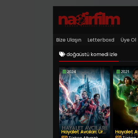
Bize Ulaşın
Letterboxd
Üye Ol
doğaüstü komedi izle
2024
2021
Hayalet Avcıları: Ürperti
Türkçe Altyazılı
Türkçe A