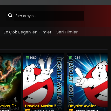
En Çok Beğenilen Filmler
Seri Filmler
1989
1984
Hayalet Avcıları 2
Hayalet Avcıları
Hayalet Avcıları: Öteki Dünya
ltyazılı
Türkçe Altyazılı
Türkçe Altyazılı