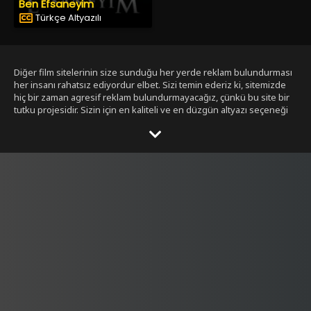
Ben Efsaneyim
Türkçe Altyazılı
Diğer film sitelerinin size sunduğu her yerde reklam bulundurması
her insanı rahatsız ediyordur elbet. Sizi temin ederiz ki, sitemizde
hiç bir zaman agresif reklam bulundurmayacağız, çünkü bu site bir
tutku projesidir. Sizin için en kaliteli ve en düzgün altyazı seçeneği
ile bizim tarafımızdan seçilmiş filmleri size sunmak bizim işimiz.