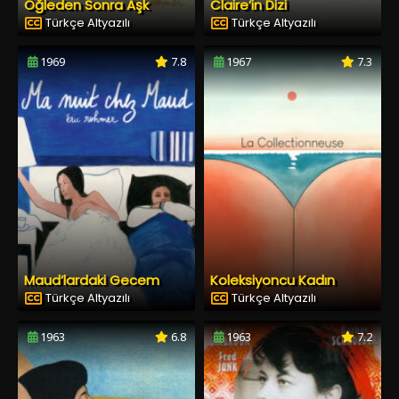
Öğleden Sonra Aşk
Claire’in Dizi
Türkçe Altyazılı
Türkçe Altyazılı
1969
7.8
1967
7.3
Maud’lardaki Gecem
Koleksiyoncu Kadın
Türkçe Altyazılı
Türkçe Altyazılı
1963
6.8
1963
7.2