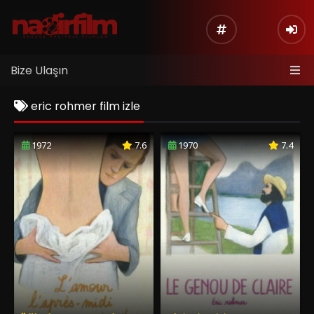
Bize Ulaşın
eric rohmer film izle
1972
7.6
1970
7.4