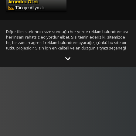
Amerika Oteli
Türkçe Altyazılı
Diğer film sitelerinin size sunduğu her yerde reklam bulundurması
her insanı rahatsız ediyordur elbet. Sizi temin ederiz ki, sitemizde
hiç bir zaman agresif reklam bulundurmayacağız, çünkü bu site bir
tutku projesidir. Sizin için en kaliteli ve en düzgün altyazı seçeneği
ile bizim tarafımızdan seçilmiş filmleri size sunmak bizim işimiz.