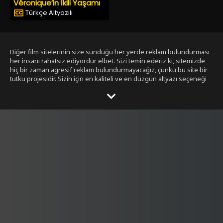
Véronique’in İkili Yaşamı
Türkçe Altyazılı
Diğer film sitelerinin size sunduğu her yerde reklam bulundurması
her insanı rahatsız ediyordur elbet. Sizi temin ederiz ki, sitemizde
hiç bir zaman agresif reklam bulundurmayacağız, çünkü bu site bir
tutku projesidir. Sizin için en kaliteli ve en düzgün altyazı seçeneği
ile bizim tarafımızdan seçilmiş filmleri size sunmak bizim işimiz.