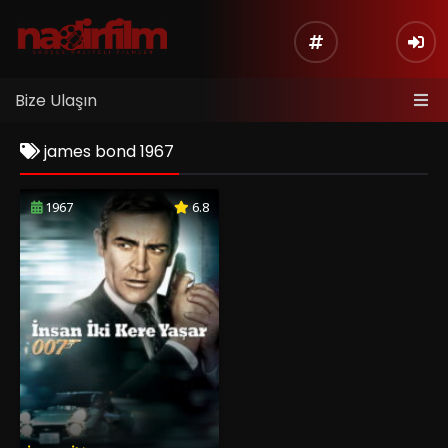
Bize Ulaşın
james bond 1967
1967
6.8