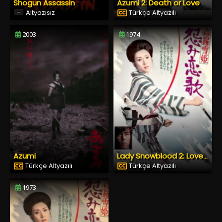
Shogun Assassin
Azumi 2: Death or Love
Altyazısız
Türkçe Altyazılı
2003
1974
Azumi
Lady Snowblood 2: Love Song of Vengeance
Türkçe Altyazılı
Türkçe Altyazılı
1973