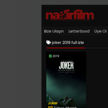
Bize Ulaşın
Letterboxd
Üye Ol
joker 2019 full izle
2019
Joker
Türkçe Altyazılı