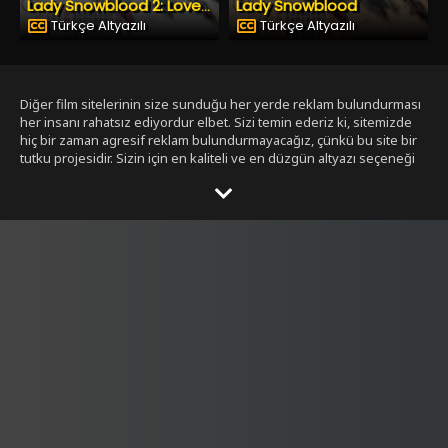
Lady Snowblood
Lady Snowblood 2: Love Song of Vengeance
Türkçe Altyazılı
Türkçe Altyazılı
Diğer film sitelerinin size sunduğu her yerde reklam bulundurması
her insanı rahatsız ediyordur elbet. Sizi temin ederiz ki, sitemizde
hiç bir zaman agresif reklam bulundurmayacağız, çünkü bu site bir
tutku projesidir. Sizin için en kaliteli ve en düzgün altyazı seçeneği
ile bizim tarafımızdan seçilmiş filmleri size sunmak bizim işimiz.