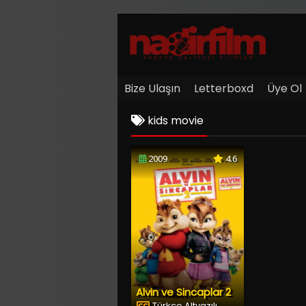
Bize Ulaşın
Letterboxd
Üye Ol
kids movie
2009
4.6
Alvin ve Sincaplar 2
Türkçe Altyazılı