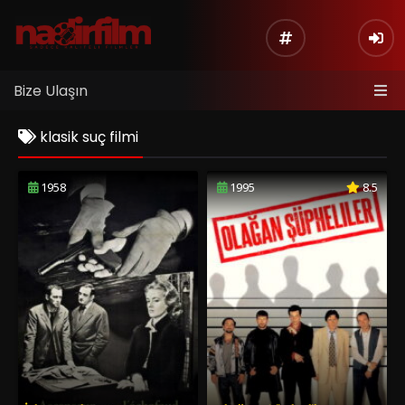
Bize Ulaşın
klasik suç filmi
1958
1995
8.5