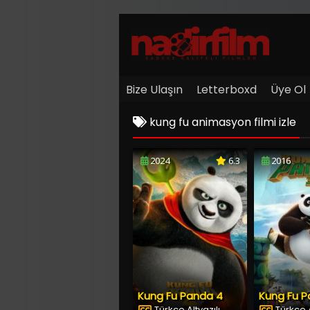
Bize Ulaşın
Letterboxd
Üye Ol
kung fu animasyon filmi izle
2024
6.3
2016
Kung Fu Panda 4
Kung Fu P
Türkçe Altyazılı
Türkçe A