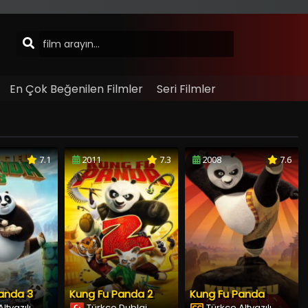
En Çok Beğenilen Filmler
Seri Filmler
7.1
2011
7.3
2008
7.6
anda 3
Kung Fu Panda 2
Kung Fu Panda
ltyazılı
Türkçe Dublaj
Türkçe Altyazılı