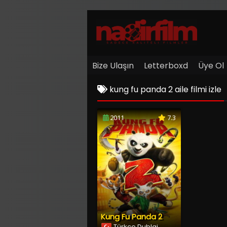
Bize Ulaşın
Letterboxd
Üye Ol
kung fu panda 2 aile filmi izle
2011
7.3
Kung Fu Panda 2
Türkçe Dublaj