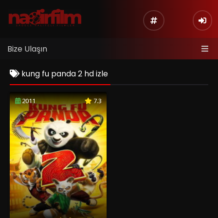
Bize Ulaşın
kung fu panda 2 hd izle
2011
7.3