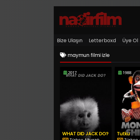
Bize Ulaşın
Letterboxd
Üye Ol
maymun filmi izle
2017
1988
WHAT DID JACK DO?
Tutku
Türkçe Altyazılı
Türkçe A