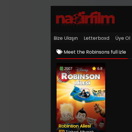
Bize Ulaşın
Letterboxd
Üye Ol
Meet the Robinsons full izle
2007
6.8
Robinson Ailesi
Türkçe Altyazılı