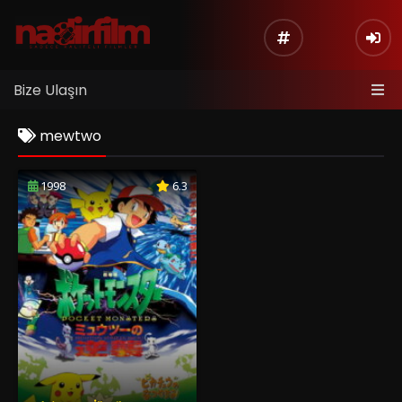
Bize Ulaşın
mewtwo
1998
6.3