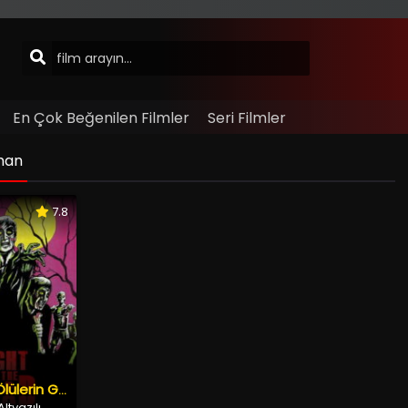
En Çok Beğenilen Filmler
Seri Filmler
gman
7.8
Yaşayan Ölülerin Gecesi
ltyazılı