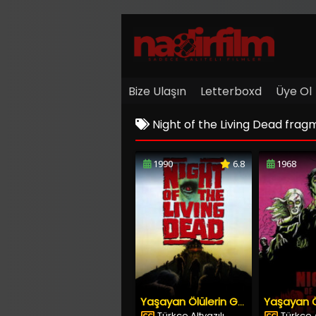
Bize Ulaşın
Letterboxd
Üye Ol
Night of the Living Dead fra
1990
6.8
1968
Yaşayan Ölülerin Gecesi
Türkçe Altyazılı
Türkçe A