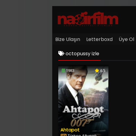
Bize Ulaşın
Letterboxd
Üye Ol
octopussy izle
1983
6.5
Ahtapot
Türkçe Altyazılı