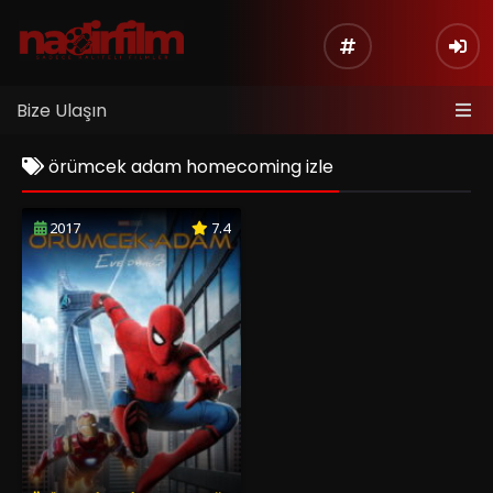
Bize Ulaşın
örümcek adam homecoming izle
2017
7.4