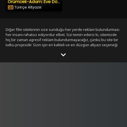
Örümcek-Adam: Eve Dönüş
Türkçe Altyazılı
Diğer film sitelerinin size sunduğu her yerde reklam bulundurması
her insanı rahatsız ediyordur elbet. Sizi temin ederiz ki, sitemizde
hiç bir zaman agresif reklam bulundurmayacağız, çünkü bu site bir
tutku projesidir. Sizin için en kaliteli ve en düzgün altyazı seçeneği
ile bizim tarafımızdan seçilmiş filmleri size sunmak bizim işimiz.