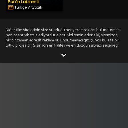
Pan’ın Labirenti
Türkçe Altyazılı
Diğer film sitelerinin size sunduğu her yerde reklam bulundurması
her insanı rahatsız ediyordur elbet. Sizi temin ederiz ki, sitemizde
hiç bir zaman agresif reklam bulundurmayacağız, çünkü bu site bir
tutku projesidir. Sizin için en kaliteli ve en düzgün altyazı seçeneği
ile bizim tarafımızdan seçilmiş filmleri size sunmak bizim işimiz.