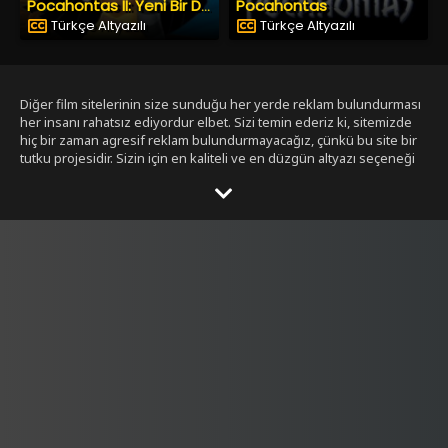
Pocahontas
Pocahontas II: Yeni Bir Dünyaya Yolculuk
Türkçe Altyazılı
Türkçe Altyazılı
Diğer film sitelerinin size sunduğu her yerde reklam bulundurması
her insanı rahatsız ediyordur elbet. Sizi temin ederiz ki, sitemizde
hiç bir zaman agresif reklam bulundurmayacağız, çünkü bu site bir
tutku projesidir. Sizin için en kaliteli ve en düzgün altyazı seçeneği
ile bizim tarafımızdan seçilmiş filmleri size sunmak bizim işimiz.