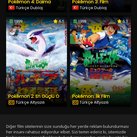
Pokémon 4: Daima
Pokémon 3: Film
Türkçe Dublaj
Türkçe Dublaj
1999
6.1
1998
6.3
Pokémon 2: En Güçlü O
Pokémon: İlk Film
Türkçe Altyazılı
Türkçe Altyazılı
Diğer film sitelerinin size sunduğu her yerde reklam bulundurması
her insanı rahatsız ediyordur elbet. Sizi temin ederiz ki, sitemizde