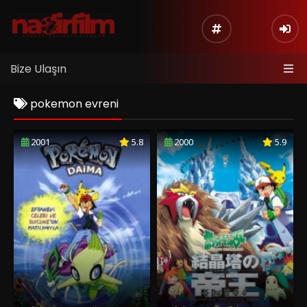
Bize Ulaşın
pokemon evreni
2001
5.8
2000
5.9