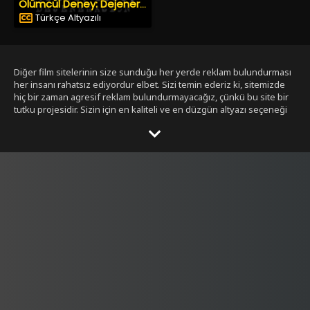
Ölümcül Deney: Dejenerasyon
Türkçe Altyazılı
Diğer film sitelerinin size sunduğu her yerde reklam bulundurması
her insanı rahatsız ediyordur elbet. Sizi temin ederiz ki, sitemizde
hiç bir zaman agresif reklam bulundurmayacağız, çünkü bu site bir
tutku projesidir. Sizin için en kaliteli ve en düzgün altyazı seçeneği
ile bizim tarafımızdan seçilmiş filmleri size sunmak bizim işimiz.