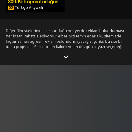
300: Bir İmparatorluğun Yükselişi
Türkçe Altyazılı
Diğer film sitelerinin size sunduğu her yerde reklam bulundurması
her insanı rahatsız ediyordur elbet. Sizi temin ederiz ki, sitemizde
hiç bir zaman agresif reklam bulundurmayacağız, çünkü bu site bir
tutku projesidir. Sizin için en kaliteli ve en düzgün altyazı seçeneği
ile bizim tarafımızdan seçilmiş filmleri size sunmak bizim işimiz.