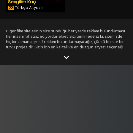
Sevgilim Kaç
Türkçe Altyazılı
Diğer film sitelerinin size sunduğu her yerde reklam bulundurması
her insanı rahatsız ediyordur elbet. Sizi temin ederiz ki, sitemizde
hiç bir zaman agresif reklam bulundurmayacağız, çünkü bu site bir
tutku projesidir. Sizin için en kaliteli ve en düzgün altyazı seçeneği
ile bizim tarafımızdan seçilmiş filmleri size sunmak bizim işimiz.