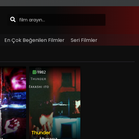
En Çok Beğenilen Filmler
Seri Filmler
1982
Thunder
ız
Altyazısız