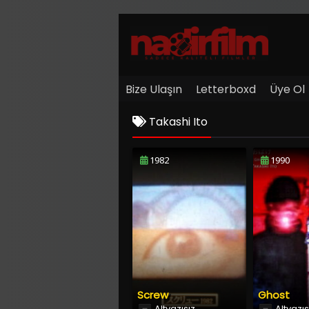
Bize Ulaşın
Letterboxd
Üye Ol
Takashi Ito
1982
1990
Screw
Ghost
Altyazısız
Altyazıs