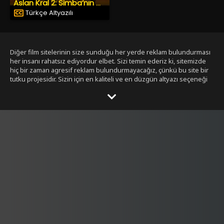
Aslan Kral 2: Simba’nın Onuru
Türkçe Altyazılı
Diğer film sitelerinin size sunduğu her yerde reklam bulundurması
her insanı rahatsız ediyordur elbet. Sizi temin ederiz ki, sitemizde
hiç bir zaman agresif reklam bulundurmayacağız, çünkü bu site bir
tutku projesidir. Sizin için en kaliteli ve en düzgün altyazı seçeneği
ile bizim tarafımızdan seçilmiş filmleri size sunmak bizim işimiz.