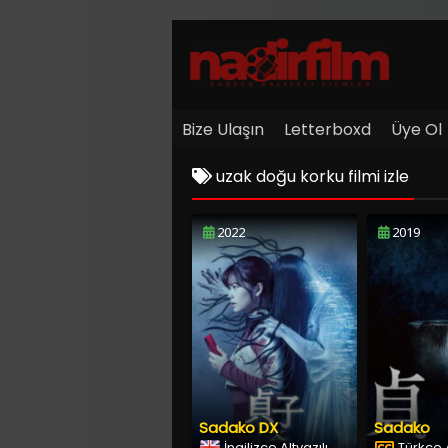
Bize Ulaşın
Letterboxd
Üye Ol
uzak doğu korku filmi izle
2022
2019
Sadako DX
Sadako
İngilizce Altyazılı
Türkçe A