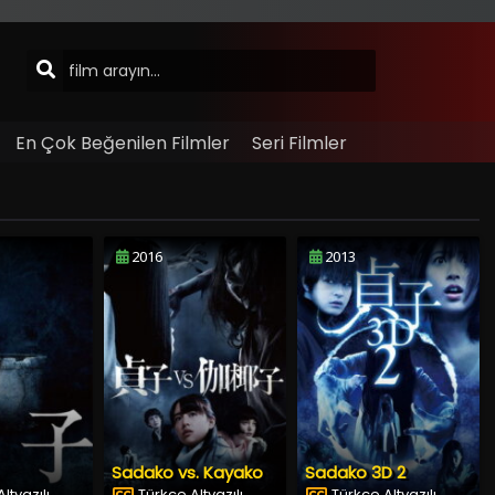
En Çok Beğenilen Filmler
Seri Filmler
2016
2013
Sadako vs. Kayako
Sadako 3D 2
ltyazılı
Türkçe Altyazılı
Türkçe Altyazılı