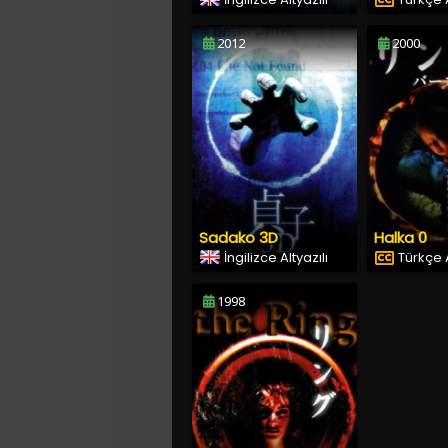
2012
2000
Sadako 3D
Halka 0
İngilizce Altyazılı
Türkçe A
1998