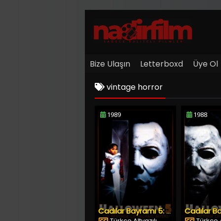
Bize Ulaşın
Letterboxd
Üye Ol
vintage horror
1989
1988
Cadılar Bayramı 5: Michael Myers’ın İntikamı
Türkçe Altyazılı
Türkçe A