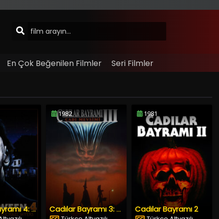
En Çok Beğenilen Filmler
Seri Filmler
1982
1981
Cadılar Bayramı 2
Cadılar Bayramı 4: Michael Myers’ın Dönüşü
Cadılar Bayramı 3: Cadı Mevsimi
ltyazılı
Türkçe Altyazılı
Türkçe Altyazılı