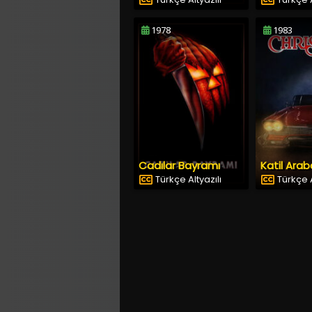
1978
1983
Cadılar Bayramı
Katil Arab
Türkçe Altyazılı
Türkçe A