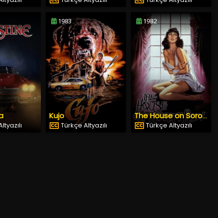
1983
1982
a
Kujo
The House on Sorority Row
ltyazılı
Türkçe Altyazılı
Türkçe Altyazılı