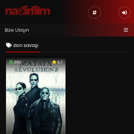
Bize Ulaşın
zion savaşı
2003
6.7