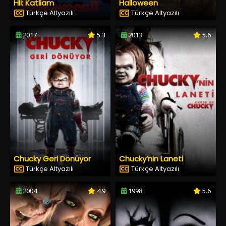
HII: Katliam
Halloween
Türkçe Altyazılı
Türkçe Altyazılı
2017
5.3
2013
5.6
Chucky Geri Dönüyor
Chucky’nin Laneti
Türkçe Altyazılı
Türkçe Altyazılı
2004
4.9
1998
5.6