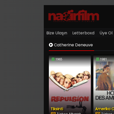
Bize Ulaşın
Letterboxd
Üye Ol
Catherine Deneuve
1965
1981
Tiksinti
Amerika O
Türkçe Altyazılı
Türkçe A