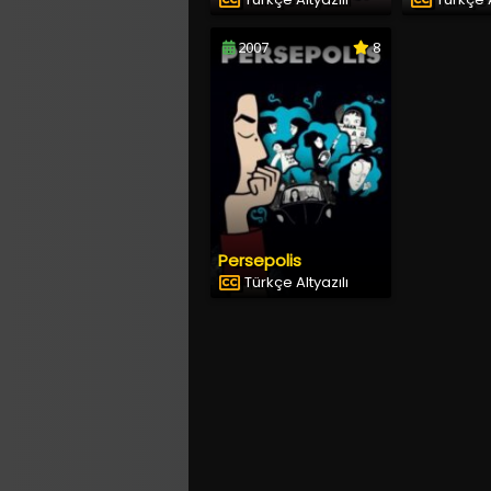
2007
8
Persepolis
Türkçe Altyazılı