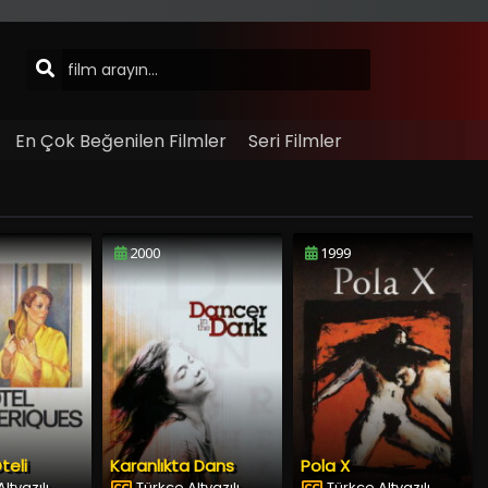
En Çok Beğenilen Filmler
Seri Filmler
2000
1999
teli
Karanlıkta Dans
Pola X
ltyazılı
Türkçe Altyazılı
Türkçe Altyazılı