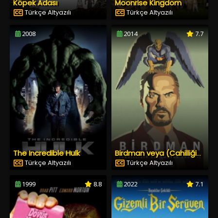
Köpek Adası
Moonrise Kingdom
Türkçe Altyazılı
Türkçe Altyazılı
2008
2014
7.7
The Incredible Hulk
Birdman veya (Cahilliğin Umulmayan Erdemi)
Türkçe Altyazılı
Türkçe Altyazılı
1999
8.8
2022
7.1