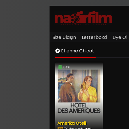
Bize Ulaşın
Letterboxd
Üye Ol
Etienne Chicot
1981
Amerika Oteli
Türkçe Altyazılı