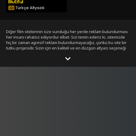
Biutiful
Türkçe Altyazılı
Diğer film sitelerinin size sunduğu her yerde reklam bulundurması
her insanı rahatsız ediyordur elbet. Sizi temin ederiz ki, sitemizde
hiç bir zaman agresif reklam bulundurmayacağız, çünkü bu site bir
tutku projesidir. Sizin için en kaliteli ve en düzgün altyazı seçeneği
ile bizim tarafımızdan seçilmiş filmleri size sunmak bizim işimiz.