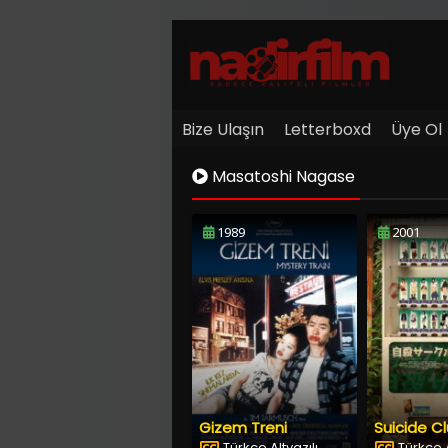
Bize Ulaşın
Letterboxd
Üye Ol
Masatoshi Nagase
1989
2001
Gizem Treni
Suicide C
Türkçe Altyazılı
Türkçe A