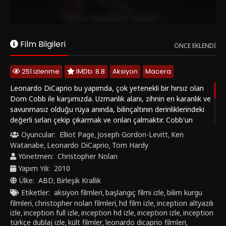
güçlü senaryosu, görsel efektleri ve unutulmaz finaliyle
modern sinemanın en kült yapımlarından biri kabul edilir.
Inception filmini Türkçe dublaj ve altyazılı seçenekleriyle HD
kalitede izleyebilirsiniz.
Film Bilgileri
ÖNCE EKLENDI
251 izlenme
IMDb: 8.8
Aksiyon
Macera
Leonardo DiCaprio bu yapımda, çok yetenekli bir hırsız olan
Dom Cobb ile karşımızda. Uzmanlık alanı, zihnin en karanlık ve
savunmasız olduğu rüya anında, bilinçaltının derinliklerindeki
değerli sırları çekip çıkarmak ve onları çalmaktır. Cobb'un
insanlarda nadiren görülebilecek bu yeteneği onu kurumsal
Oyuncular:
Elliot Page
Joseph Gordon-Levitt
Ken
,
,
casusluğun tehlikeli yeni dünyasında aranan bir oyuncu
Watanabe
Leonardo DiCaprio
Tom Hardy
,
,
yapmıştır. Aynı zamanda bu durum onu uluslararası bir kaçak
Yönetmen:
Christopher Nolan
yapmış ve sevdiği her şeye malolmuştur. Cobb'a içinde
Yapım Yılı:
2010
bulunduğu durumdan kurtulmasını sağlayacak bir fırsat
Ülke:
ABD
Birleşik Krallık
,
sunulur. Ona hayatını geri verebilecek son bir iş; tabii eğer
Etiketler:
aksiyon filmleri
başlangıç filmi izle
bilim kurgu
,
,
imkansız 'Başlangıç'ı tamamlayabilirse.
filmleri
christopher nolan filmleri
hd film izle
inception altyazılı
,
,
,
izle
inception full izle
inception hd izle
inception izle
inception
,
,
,
,
türkçe dublaj izle
kült filmler
leonardo dicaprio filmleri
,
,
,