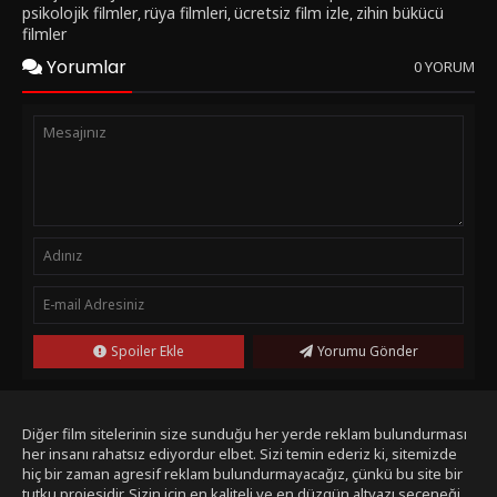
psikolojik filmler
rüya filmleri
ücretsiz film izle
zihin bükücü
,
,
,
filmler
Yorumlar
0 YORUM
Spoiler Ekle
Yorumu Gönder
Diğer film sitelerinin size sunduğu her yerde reklam bulundurması
her insanı rahatsız ediyordur elbet. Sizi temin ederiz ki, sitemizde
hiç bir zaman agresif reklam bulundurmayacağız, çünkü bu site bir
tutku projesidir. Sizin için en kaliteli ve en düzgün altyazı seçeneği