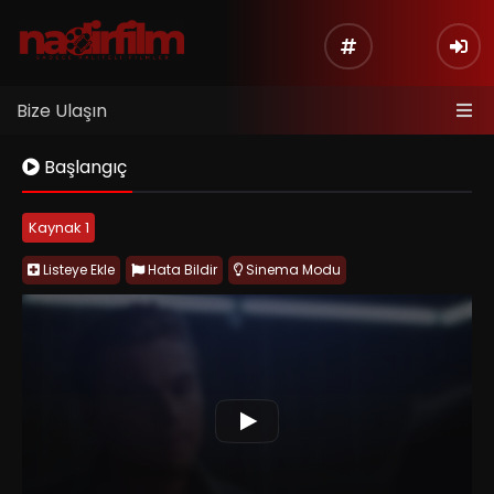
Bize Ulaşın
Başlangıç
Kaynak 1
Listeye Ekle
Hata Bildir
Sinema Modu
Inception (2010), Christopher Nolan yönetmenliğinde çekilmiş,
rüya içinde rüya konseptiyle sinema tarihinin en özgün bilim
kurgu ve aksiyon filmlerinden biridir. Film, insanların bilinçaltına
girerek fikir çalma veya yerleştirme üzerine kurulu bir teknoloji
etrafında şekillenir.
Başrolde Leonardo DiCaprio yer alırken,
ekip derin psikolojik katmanlar ve yüksek tempolu aksiyon
sahneleriyle izleyiciyi sürekli sorgulatan bir hikâyeye sürükler.
Gerçeklik ile rüya arasındaki sınırın giderek bulanıklaştığı film,