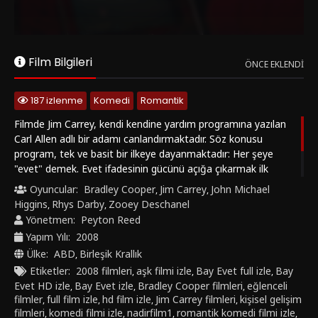
Jim Carrey, Zooey Deschanel, Bradley Cooper ve Terence
Stamp’in rol aldığı Yes Man; romantik komedi, kişisel değişim
ve hayata yeniden bağlanma temalarını eğlenceli bir hikâyeyle
Film Bilgileri
bir araya getiriyor. Bay Evet filmini Türkçe dublaj, Türkçe
ÖNCE EKLENDI
altyazılı, full ve HD izleme seçenekleriyle [www.nadirfilm1.com]
(http://www.nadirfilm1.com) üzerinden keşfedin.
187 izlenme
Komedi
Romantik
Filmde Jim Carrey, kendi kendine yardım programına yazılan
Carl Allen adlı bir adamı canlandırmaktadır. Söz konusu
program, tek ve basit bir ilkeye dayanmaktadır: Her şeye
"evet" demek. Evet ifadesinin gücünü açığa çıkarmak ilk
başta Carl'ın hayatını inanılmaz ve beklenmedik biçimlerde
Oyuncular:
Bradley Cooper
Jim Carrey
John Michael
,
,
değiştirir fakat çok geçmeden anlar ki hayatını sonsuz
Higgins
Rhys Darby
Zooey Deschanel
,
,
olasılıklara açmanın bazı olumsuzlukları da olabilmektedir.
Yönetmen:
Peyton Reed
Yapım Yılı:
2008
Ülke:
ABD
Birleşik Krallık
,
Etiketler:
2008 filmleri
aşk filmi izle
Bay Evet full izle
Bay
,
,
,
Evet HD izle
Bay Evet izle
Bradley Cooper filmleri
eğlenceli
,
,
,
filmler
full film izle
hd film izle
Jim Carrey filmleri
kişisel gelişim
,
,
,
,
filmleri
komedi filmi izle
nadirfilm1
romantik komedi filmi izle
,
,
,
,