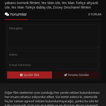
yabancı komedi filmleri
Yes Man izle
Yes Man Türkçe altyazılı
,
,
izle
Yes Man Türkçe dublaj izle
Zooey Deschanel filmleri
,
,
Yorumlar
0 YORUM
Spoiler Ekle
Yorumu Gönder
Diğer film sitelerinin size sunduğu her yerde reklam bulundurması
her insanı rahatsız ediyordur elbet. Sizi temin ederiz ki, sitemizde
hiç bir zaman agresif reklam bulundurmayacağız, çünkü bu site bir
tutku projesidir. Sizin için en kaliteli ve en düzgün altyazı seçeneği