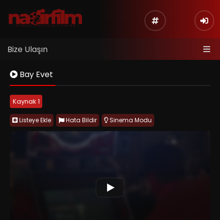
Bize Ulaşın
Bay Evet
Kaynak 1
Listeye Ekle
Hata Bildir
Sinema Modu
Bay Evet (Yes Man), hayatındaki her şeye hayır diyerek yalnız
ve monoton bir yaşam süren Carl Allen’ın değişim hikâyesini
konu alıyor. Katıldığı kişisel gelişim seminerinin ardından
karşısına çıkan her fırsata “evet” demeye karar veren Carl’ın
hayatı kısa sürede tamamen değişir. Yeni deneyimler,
beklenmedik maceralar ve Allison ile başlayan romantik ilişki,
ona özgürleşmenin yanı sıra sınırsızca evet demenin
sonuçlarını da öğretir.