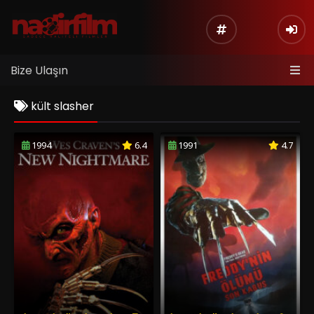
Bize Ulaşın
kült slasher
1994
6.4
1991
4.7