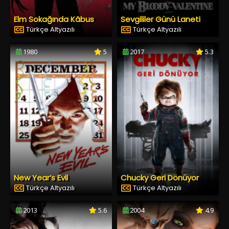
Elm Sokağında Kâbus
Sevgililer Günü Laneti
Türkçe Altyazılı
Türkçe Altyazılı
1980
5
2017
5.3
New Year’s Evil
Chucky Geri Dönüyor
Türkçe Altyazılı
Türkçe Altyazılı
2013
5.6
2004
4.9