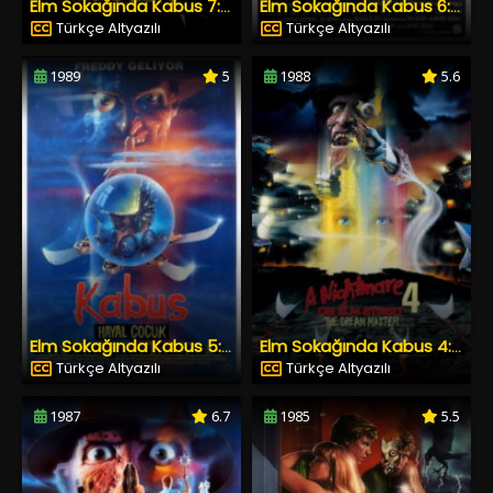
Elm Sokağında Kabus 7: Yeni Kabus
Elm Sokağında Kabus 6: Son Kabus
Türkçe Altyazılı
Türkçe Altyazılı
1989
5
1988
5.6
Elm Sokağında Kabus 5: Hayal Çocuk
Elm Sokağında Kabus 4: Rüya Ustası
Türkçe Altyazılı
Türkçe Altyazılı
1987
6.7
1985
5.5